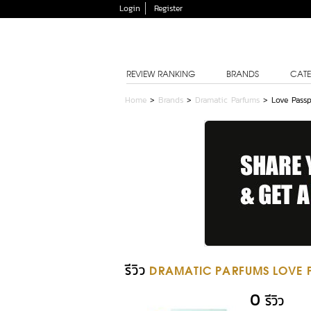
Login
Register
REVIEW RANKING
BRANDS
CATE
Home
>
Brands
>
Dramatic Parfums
>
Love Pass
รีวิว
DRAMATIC PARFUMS LOVE P
0
รีวิว