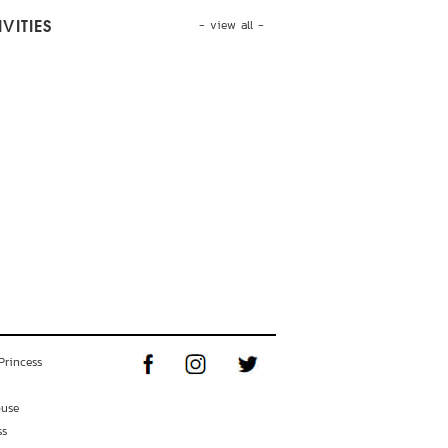
- view all -
VITIES
Princess
ouse
ss