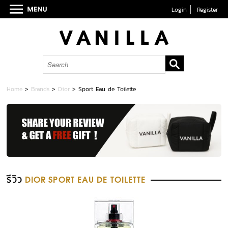
Login
Register
Home
>
Brands
>
Dior
>
Sport Eau de Toilette
รีวิว
DIOR SPORT EAU DE TOILETTE