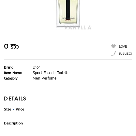
0
รีวิว
LOVE
เขียนรีวิว
Dior
Brand
Sport Eau de Toilette
Item Name
Men Perfume
Category
DETAILS
Size
Price
-
Description
-