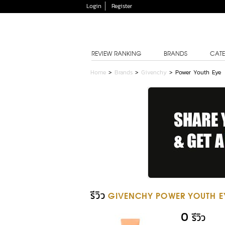
Login
Register
REVIEW RANKING
BRANDS
CATE
Home
>
Brands
>
Givenchy
>
Power Youth Eye
รีวิว
GIVENCHY POWER YOUTH E
0
รีวิว