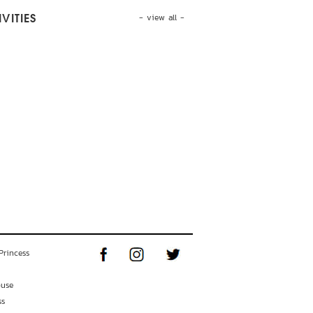
- view all -
VITIES
Princess
ouse
ss