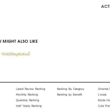
ACTI
 MIGHT ALSO LIKE
*ยังไม่มีข้อมูลในส่วนนี้
Latest Review Ranking
Ranking By Category
Oriental 
Monthly Ranking
Ranking by Benefit
L'oreal
Quarterly Ranking
Etude H
Half Yearly Ranking
Cute Pre