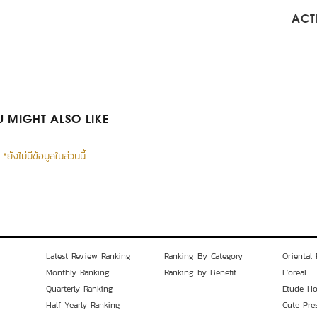
ACTI
 MIGHT ALSO LIKE
*ยังไม่มีข้อมูลในส่วนนี้
Latest Review Ranking
Ranking By Category
Oriental 
Monthly Ranking
Ranking by Benefit
L'oreal
Quarterly Ranking
Etude H
Half Yearly Ranking
Cute Pre