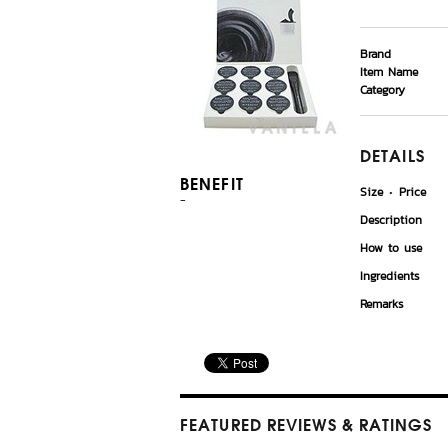
Brand
Item Name
Category
DETAILS
BENEFIT
Size
Price
-
Description
How to use
Ingredients
Remarks
FEATURED REVIEWS
& RATINGS