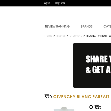
Login
Register
REVIEW RANKING
BRANDS
CATE
Home
>
Brands
>
Givenchy
>
BLANC PARFAIT W
รีวิว
GIVENCHY BLANC PARFAIT 
0
รีวิว