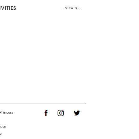
- view all -
VITIES
Princess
ouse
ss