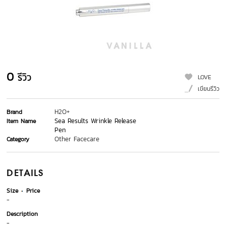
0
รีวิว
LOVE
เขียนรีวิว
H2O+
Brand
Sea Results Wrinkle Release
Item Name
Pen
Other Facecare
Category
DETAILS
Size
Price
-
Description
-