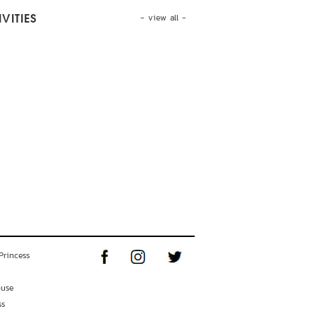
- view all -
VITIES
Princess
ouse
ss