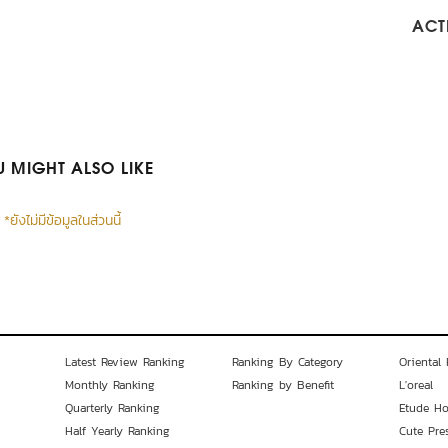
ACTI
 MIGHT ALSO LIKE
*ยังไม่มีข้อมูลในส่วนนี้
Latest Review Ranking
Ranking By Category
Oriental 
Monthly Ranking
Ranking by Benefit
L'oreal
Quarterly Ranking
Etude H
Half Yearly Ranking
Cute Pre