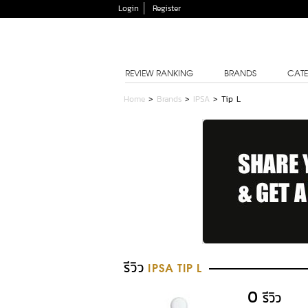
Login
Register
REVIEW RANKING
BRANDS
CATE
Home
>
Brands
>
IPSA
>
Tip L
รีวิว
IPSA TIP L
0
รีวิว