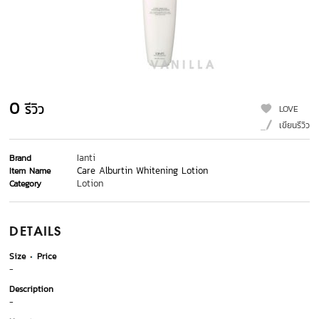
0
รีวิว
LOVE
เขียนรีวิว
Ianti
Brand
Care Alburtin Whitening Lotion
Item Name
Lotion
Category
DETAILS
Size
Price
-
Description
-