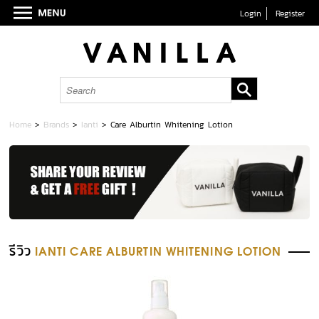
Login
Register
Home
>
Brands
>
Ianti
>
Care Alburtin Whitening Lotion
รีวิว
IANTI CARE ALBURTIN WHITENING LOTION