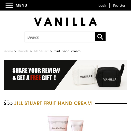
Login
Register
Home
>
Brands
>
Jill Stuart
>
fruit hand cream
รีวิว
JILL STUART FRUIT HAND CREAM