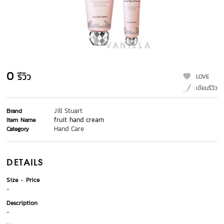
0
รีวิว
LOVE
เขียนรีวิว
Jill Stuart
Brand
fruit hand cream
Item Name
Hand Care
Category
DETAILS
Size
Price
-
Description
-