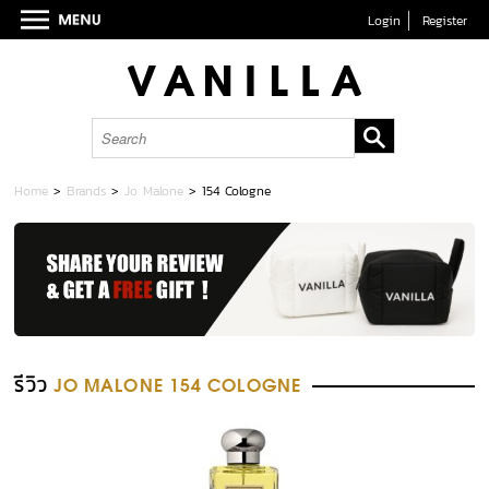
Login
Register
Home
>
Brands
>
Jo Malone
>
154 Cologne
รีวิว
JO MALONE 154 COLOGNE