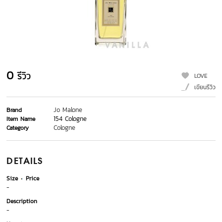
0
รีวิว
LOVE
เขียนรีวิว
Jo Malone
Brand
154 Cologne
Item Name
Cologne
Category
DETAILS
Size
Price
-
Description
-