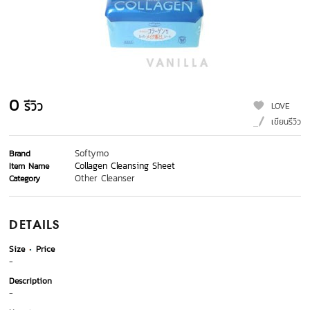
0
รีวิว
LOVE
เขียนรีวิว
Softymo
Brand
Collagen Cleansing Sheet
Item Name
Other Cleanser
Category
DETAILS
Size
Price
-
Description
-