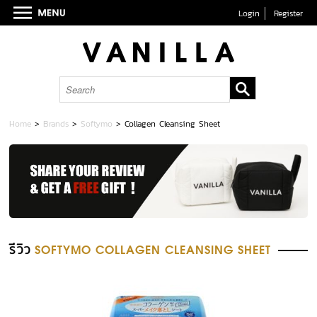
Login
Register
Home
>
Brands
>
Softymo
>
Collagen Cleansing Sheet
รีวิว
SOFTYMO COLLAGEN CLEANSING SHEET