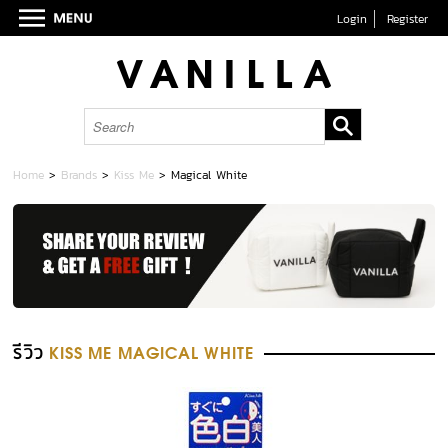
Login
Register
Home
>
Brands
>
Kiss Me
>
Magical White
รีวิว
KISS ME MAGICAL WHITE