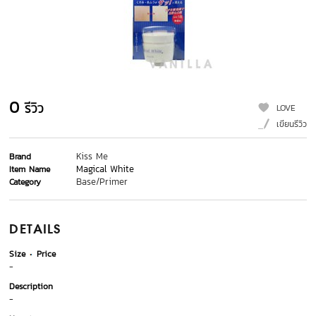
0
รีวิว
LOVE
เขียนรีวิว
Kiss Me
Brand
Magical White
Item Name
Base/Primer
Category
DETAILS
Size
Price
-
Description
-