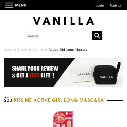
Login
Register
Home
>
Brands
>
Kiss Me
>
Active Girl Long Mascara
รีวิว
KISS ME ACTIVE GIRL LONG MASCARA