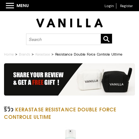
Login
Register
Home
>
Brands
>
Kerastase
>
Resistance Double Force Controle Ultime
รีวิว
KERASTASE RESISTANCE DOUBLE FORCE
CONTROLE ULTIME