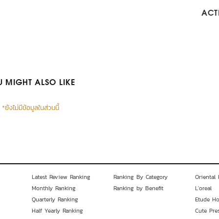
ACTI
 MIGHT ALSO LIKE
*ยังไม่มีข้อมูลในส่วนนี้
Latest Review Ranking
Ranking By Category
Oriental 
Monthly Ranking
Ranking by Benefit
L'oreal
Quarterly Ranking
Etude H
Half Yearly Ranking
Cute Pre