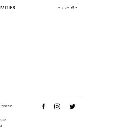
- view all -
VITIES
Princess
ouse
ss