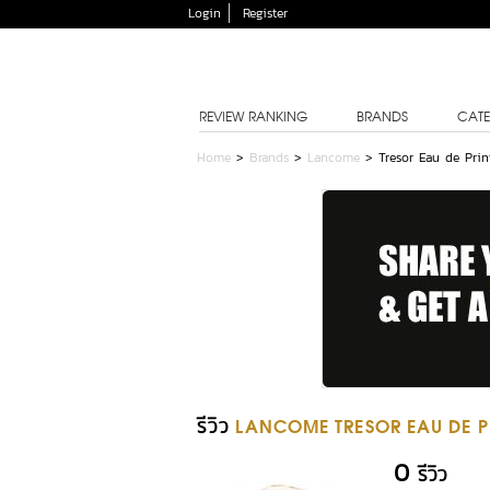
Login
Register
REVIEW RANKING
BRANDS
CATE
Home
>
Brands
>
Lancome
>
Tresor Eau de Pri
รีวิว
LANCOME TRESOR EAU DE P
0
รีวิว