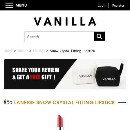
Login
Register
Home
>
Brands
>
Laneige
>
Snow Crystal Fitting Lipstick
รีวิว
LANEIGE SNOW CRYSTAL FITTING LIPSTICK