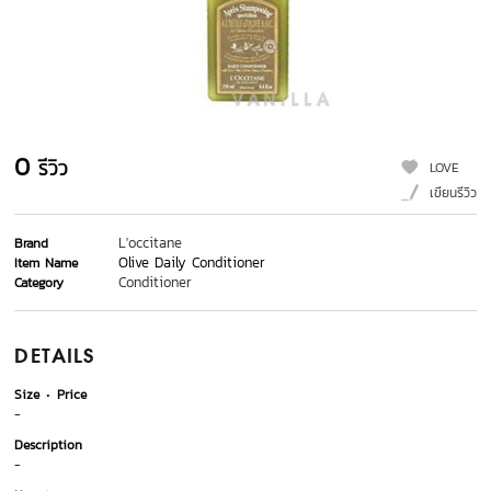
0
รีวิว
LOVE
เขียนรีวิว
L'occitane
Brand
Olive Daily Conditioner
Item Name
Conditioner
Category
DETAILS
Size
Price
-
Description
-