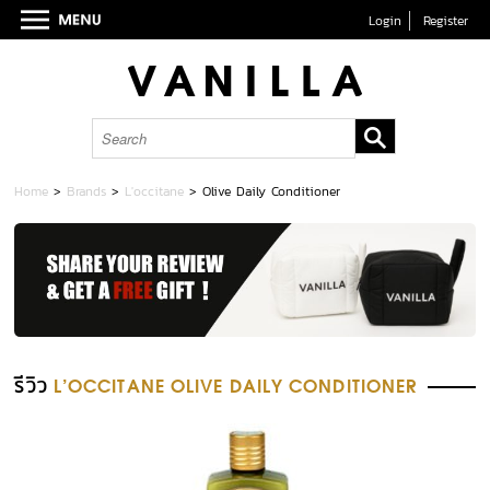
Login
Register
Home
>
Brands
>
L'occitane
>
Olive Daily Conditioner
รีวิว
L'OCCITANE OLIVE DAILY CONDITIONER