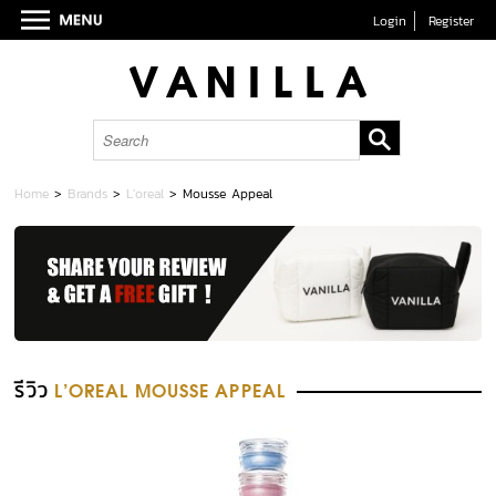
Login
Register
Home
>
Brands
>
L'oreal
>
Mousse Appeal
รีวิว
L'OREAL MOUSSE APPEAL