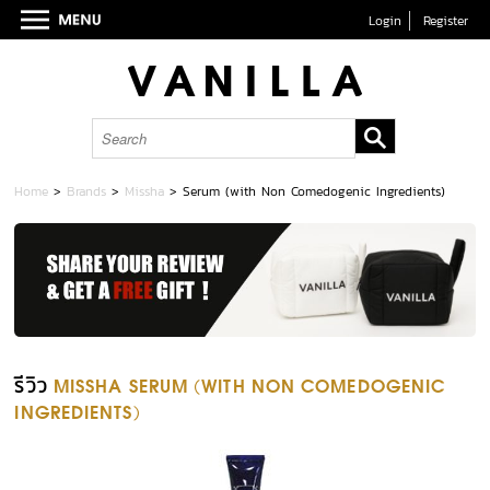
Login
Register
Home
>
Brands
>
Missha
>
Serum (with Non Comedogenic Ingredients)
รีวิว
MISSHA SERUM (WITH NON COMEDOGENIC
INGREDIENTS)