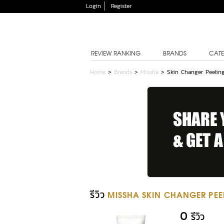
Login
Register
REVIEW RANKING
BRANDS
CATE
Home
>
Brands
>
Missha
>
Skin Changer Peelin
รีวิว
MISSHA SKIN CHANGER PEE
0
รีวิว