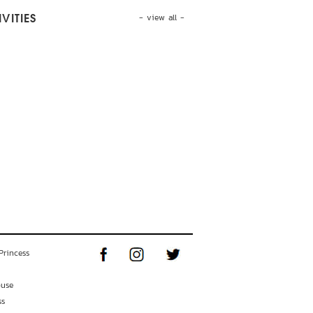
- view all -
VITIES
Princess
ouse
ss