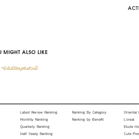
ACTI
 MIGHT ALSO LIKE
*ยังไม่มีข้อมูลในส่วนนี้
Latest Review Ranking
Ranking By Category
Oriental 
Monthly Ranking
Ranking by Benefit
L'oreal
Quarterly Ranking
Etude H
Half Yearly Ranking
Cute Pre