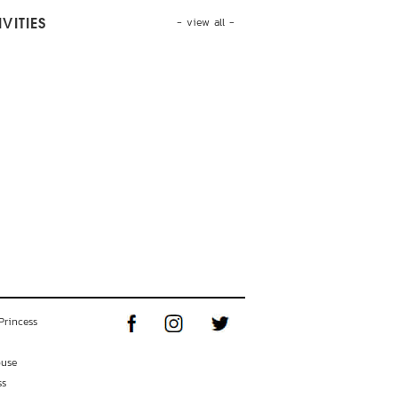
- view all -
VITIES
Princess
ouse
ss