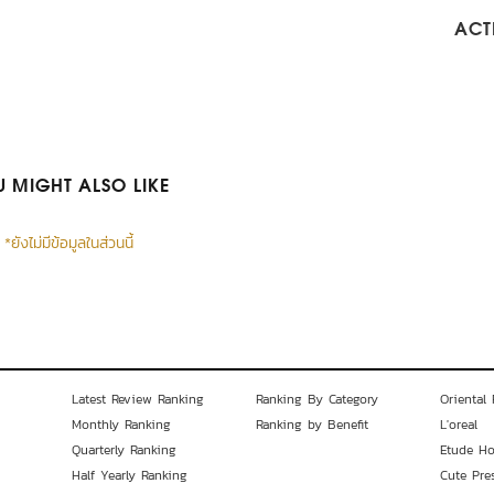
ACTI
 MIGHT ALSO LIKE
*ยังไม่มีข้อมูลในส่วนนี้
Latest Review Ranking
Ranking By Category
Oriental 
Monthly Ranking
Ranking by Benefit
L'oreal
Quarterly Ranking
Etude H
Half Yearly Ranking
Cute Pre