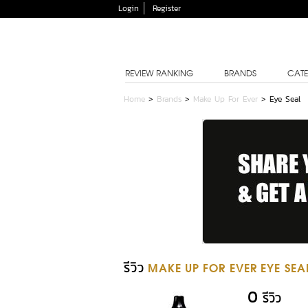
Login
Register
REVIEW RANKING
BRANDS
CATE
Home
>
Brands
>
Make Up For Ever
>
Eye Seal
รีวิว
MAKE UP FOR EVER EYE SEA
0
รีวิว