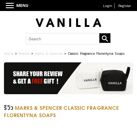
Login
Register
Home
>
Brands
>
Marks & Spencer
>
Classic Fragrance Florentyna Soaps
รีวิว
MARKS & SPENCER CLASSIC FRAGRANCE
FLORENTYNA SOAPS