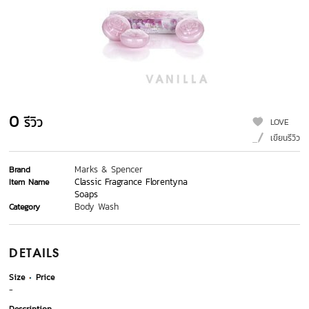
0
รีวิว
LOVE
เขียนรีวิว
Marks & Spencer
Brand
Classic Fragrance Florentyna
Item Name
Soaps
Body Wash
Category
DETAILS
Size
Price
-