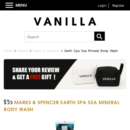
Login
Register
Home
>
Brands
>
Marks & Spencer
>
Earth Spa Sea Mineral Body Wash
รีวิว
MARKS & SPENCER EARTH SPA SEA MINERAL
BODY WASH