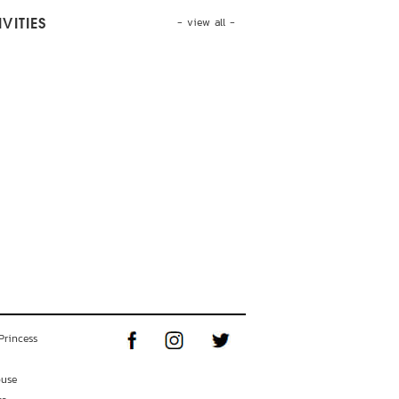
- view all -
VITIES
Princess
ouse