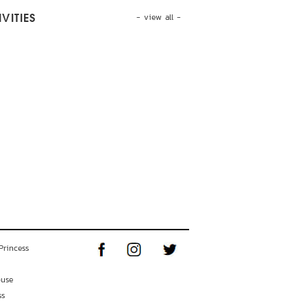
- view all -
VITIES
Princess
ouse
ss