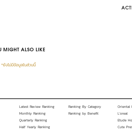
ACTI
 MIGHT ALSO LIKE
*ยังไม่มีข้อมูลในส่วนนี้
Latest Review Ranking
Ranking By Category
Oriental 
Monthly Ranking
Ranking by Benefit
L'oreal
Quarterly Ranking
Etude H
Half Yearly Ranking
Cute Pre