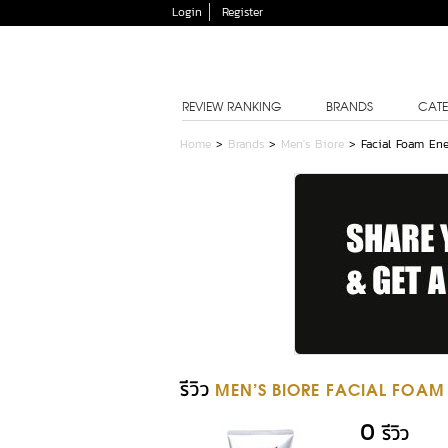
Login
Register
REVIEW RANKING
BRANDS
CATE
Home
>
Brands
>
Men's Biore
>
Facial Foam En
รีวิว
MEN'S BIORE FACIAL FOAM 
0
รีวิว