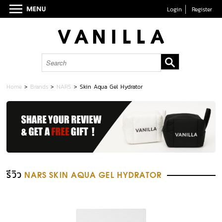
Login
Register
Home
>
Brands
>
NARS
>
Skin Aqua Gel Hydrator
รีวิว
NARS SKIN AQUA GEL HYDRATOR