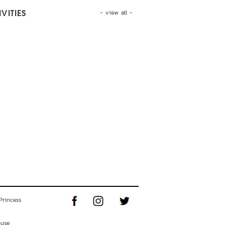
- view all -
VITIES
Princess
ouse