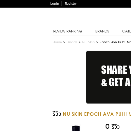
Login
Register
REVIEW RANKING
BRANDS
CATE
Home
>
Brands
>
Nu Skin
>
Epoch Ava Puhi Mo
รีวิว
NU SKIN EPOCH AVA PUHI 
0
รีวิว