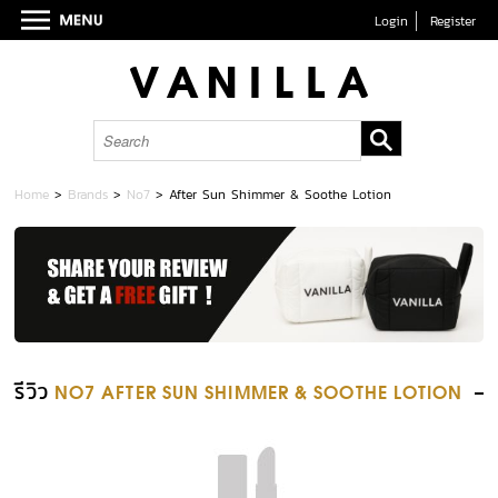
Login
Register
Home
>
Brands
>
No7
>
After Sun Shimmer & Soothe Lotion
รีวิว
NO7 AFTER SUN SHIMMER & SOOTHE LOTION