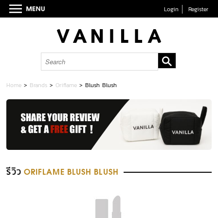
Login
Register
Home
>
Brands
>
Oriflame
>
Blush Blush
รีวิว
ORIFLAME BLUSH BLUSH