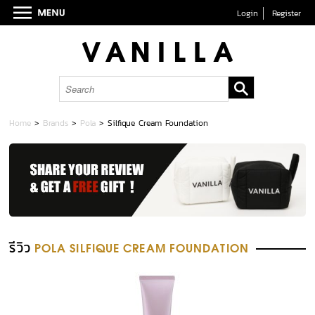
Login
Register
Home
>
Brands
>
Pola
>
Silfique Cream Foundation
รีวิว
POLA SILFIQUE CREAM FOUNDATION