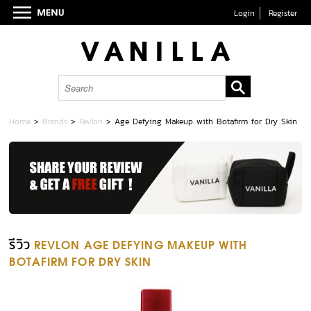
Login
Register
Home
>
Brands
>
Revlon
>
Age Defying Makeup with Botafirm for Dry Skin
รีวิว
REVLON AGE DEFYING MAKEUP WITH
BOTAFIRM FOR DRY SKIN