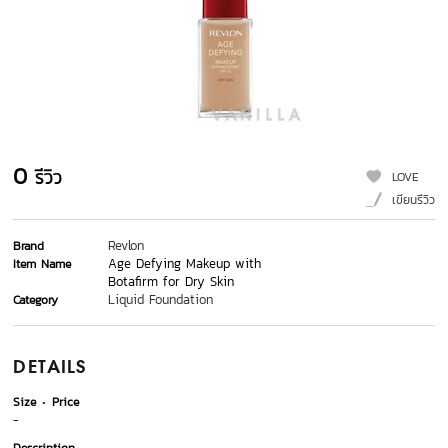
0
รีวิว
LOVE
เขียนรีวิว
Revlon
Brand
Age Defying Makeup with
Item Name
Botafirm for Dry Skin
Liquid Foundation
Category
DETAILS
Size
Price
-