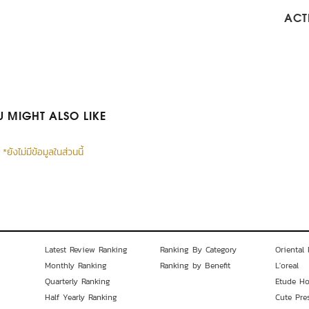
ACTI
 MIGHT ALSO LIKE
*ยังไม่มีข้อมูลในส่วนนี้
Latest Review Ranking
Ranking By Category
Oriental 
Monthly Ranking
Ranking by Benefit
L'oreal
Quarterly Ranking
Etude H
Half Yearly Ranking
Cute Pre