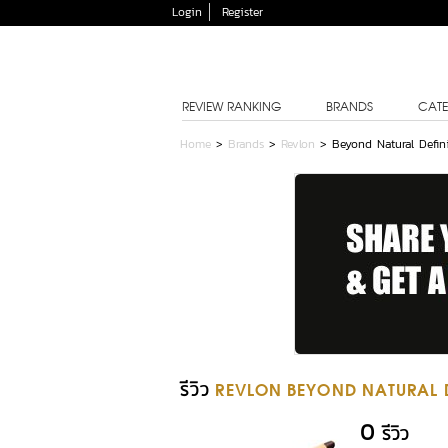
Login
Register
REVIEW RANKING
BRANDS
CATE
Home
>
Brands
>
Revlon
>
Beyond Natural Defin
รีวิว
REVLON BEYOND NATURAL D
0
รีวิว