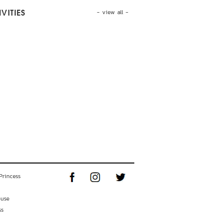
- view all -
VITIES
Princess
ouse
ss