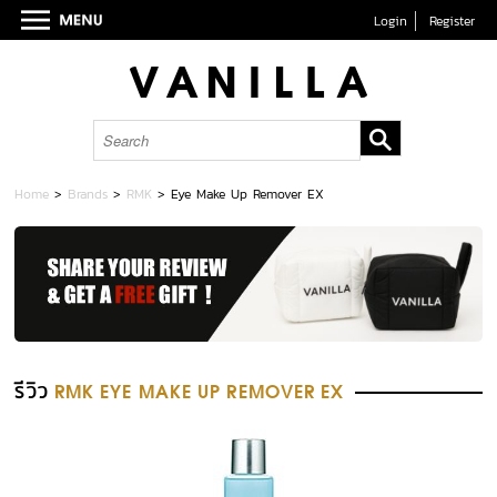
Login
Register
Home
>
Brands
>
RMK
>
Eye Make Up Remover EX
รีวิว
RMK EYE MAKE UP REMOVER EX