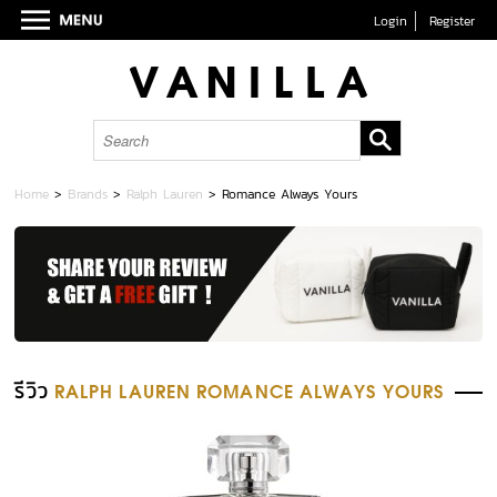
Login
Register
Home
>
Brands
>
Ralph Lauren
>
Romance Always Yours
รีวิว
RALPH LAUREN ROMANCE ALWAYS YOURS