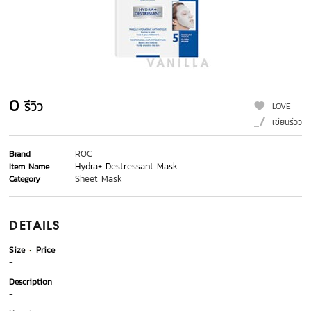
0
รีวิว
LOVE
เขียนรีวิว
ROC
Brand
Hydra+ Destressant Mask
Item Name
Sheet Mask
Category
DETAILS
Size
Price
-
Description
-