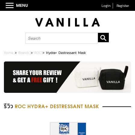
Login
Register
Home
>
Brands
>
ROC
>
Hydra+ Destressant Mask
รีวิว
ROC HYDRA+ DESTRESSANT MASK