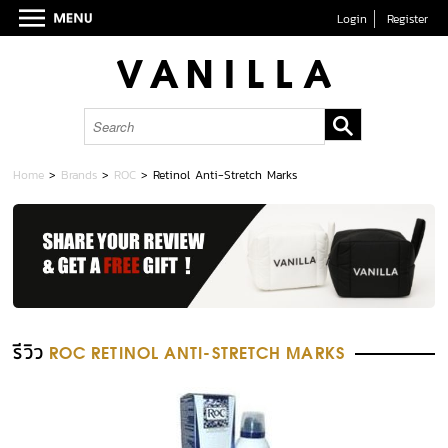
Login
Register
Home
>
Brands
>
ROC
>
Retinol Anti-Stretch Marks
รีวิว
ROC RETINOL ANTI-STRETCH MARKS