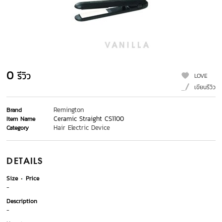
0
รีวิว
LOVE
เขียนรีวิว
Remington
Brand
Ceramic Straight CS1100
Item Name
Hair Electric Device
Category
DETAILS
Size
Price
-
Description
-