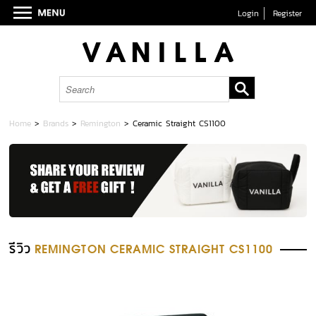
Login
Register
Home
>
Brands
>
Remington
>
Ceramic Straight CS1100
รีวิว
REMINGTON CERAMIC STRAIGHT CS1100