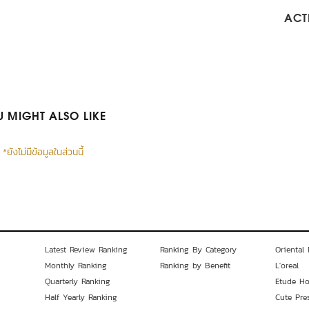
ACTI
 MIGHT ALSO LIKE
*ยังไม่มีข้อมูลในส่วนนี้
Latest Review Ranking
Ranking By Category
Oriental 
Monthly Ranking
Ranking by Benefit
L'oreal
Quarterly Ranking
Etude H
Half Yearly Ranking
Cute Pre