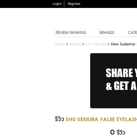
Login
Register
REVIEW RANKING
BRANDS
CATE
Home
>
Brands
>
Shu Uemura
>
False Eyelashes
รีวิว
SHU UEMURA FALSE EYELASH
0
รีวิว