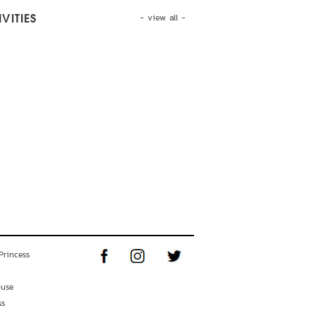
- view all -
VITIES
Princess
ouse
ss