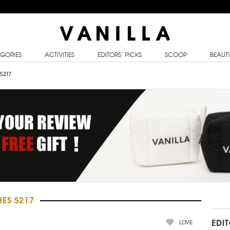
GORIES
ACTIVITIES
EDITORS’ PICKS
SCOOP
BEAUT
 S217
ES S217
LOVE
EDI