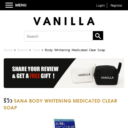
Login
Register
Home
>
Brands
>
Sana
>
Body Whitening Medicated Clear Soap
รีวิว
SANA BODY WHITENING MEDICATED CLEAR
SOAP