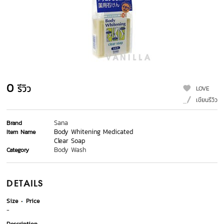
0
รีวิว
LOVE
เขียนรีวิว
Sana
Brand
Body Whitening Medicated
Item Name
Clear Soap
Body Wash
Category
DETAILS
Size
Price
-