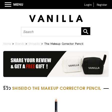
Login
Register
Home
>
Brands
>
Shiseido
>
The Makeup Corrector Pencil
รีวิว
SHISEIDO THE MAKEUP CORRECTOR PENCIL