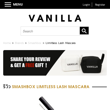
Login
Register
Home
>
Brands
>
Smashbox
>
Limitless Lash Mascara
รีวิว
SMASHBOX LIMITLESS LASH MASCARA