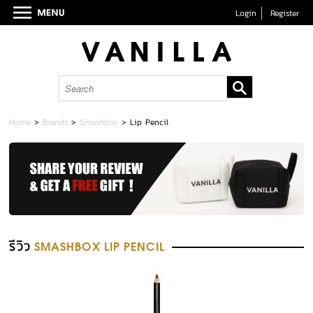
Login
Register
Home
>
Brands
>
Smashbox
>
Lip Pencil
รีวิว
SMASHBOX LIP PENCIL