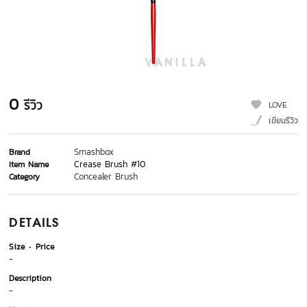
0
รีวิว
LOVE
เขียนรีวิว
Smashbox
Brand
Crease Brush #10
Item Name
Concealer Brush
Category
DETAILS
Size
Price
-
Description
-