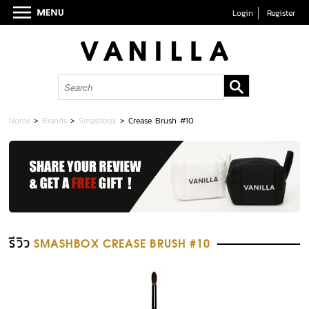
Login
Register
Home
>
Brands
>
Smashbox
>
Crease Brush #10
รีวิว
SMASHBOX CREASE BRUSH #10