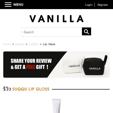
Login
Register
Home
>
Brands
>
SUQQU
>
Lip Gloss
รีวิว
SUQQU LIP GLOSS