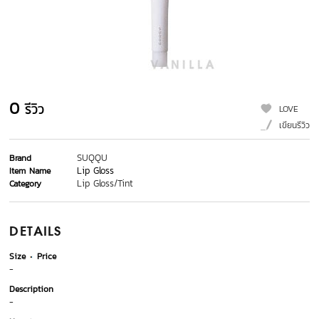
0
รีวิว
LOVE
เขียนรีวิว
SUQQU
Brand
Lip Gloss
Item Name
Lip Gloss/Tint
Category
DETAILS
Size
Price
-
Description
-