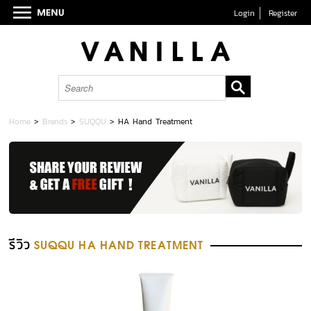
Login
Register
Home
>
Brands
>
SUQQU
>
HA Hand Treatment
รีวิว
SUQQU HA HAND TREATMENT