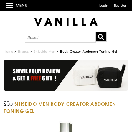
Login
Register
Home
>
Brands
>
Shiseido Men
>
Body Creator Abdomen Toning Gel
รีวิว
SHISEIDO MEN BODY CREATOR ABDOMEN
TONING GEL