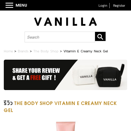
Login
Register
Home
>
Brands
>
The Body Shop
>
Vitamin E Creamy Neck Gel
รีวิว
THE BODY SHOP VITAMIN E CREAMY NECK
GEL