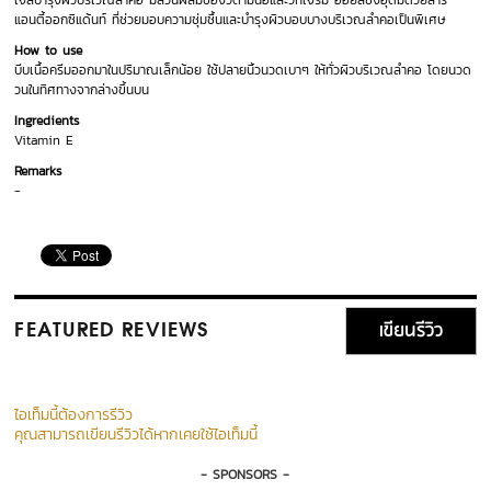
เจลบำรุงผิวบริเวณลำคอ มีส่วนผสมของวิตามินอีและวีทเจิร์ม ออยล์ซึ่งอุดมด้วยสาร
แอนตี้ออกซิแด้นท์ ที่ช่วยมอบความชุ่มชื้นและบำรุงผิวบอบบางบริเวณลำคอเป็นพิเศษ
How to use
บีบเนื้อครีมออกมาในปริมาณเล็กน้อย ใช้ปลายนิ้วนวดเบาๆ ให้ทั่วผิวบริเวณลำคอ โดยนวด
วนในทิศทางจากล่างขึ้นบน
Ingredients
Vitamin E
Remarks
-
เขียนรีวิว
FEATURED REVIEWS
ไอเท็มนี้ต้องการรีวิว
คุณสามารถเขียนรีวิวได้หากเคยใช้ไอเท็มนี้
- SPONSORS -