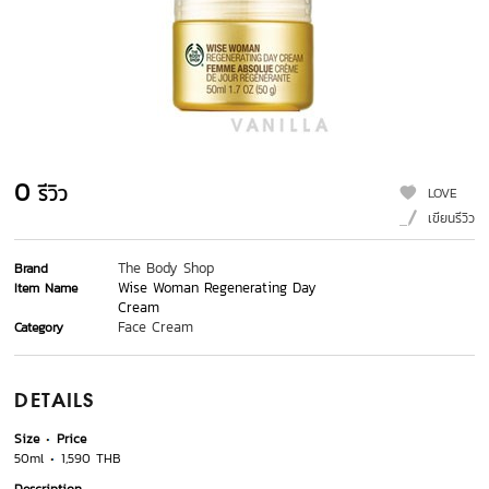
0
รีวิว
LOVE
เขียนรีวิว
The Body Shop
Brand
Wise Woman Regenerating Day
Item Name
Cream
Face Cream
Category
DETAILS
Size
Price
50ml
1,590 THB