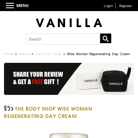
Login
Register
Home
>
Brands
>
The Body Shop
>
Wise Woman Regenerating Day Cream
รีวิว
THE BODY SHOP WISE WOMAN
REGENERATING DAY CREAM