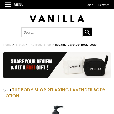
Login
Register
Home
>
Brands
>
The Body Shop
>
Relaxing Lavender Body Lotion
รีวิว
THE BODY SHOP RELAXING LAVENDER BODY
LOTION