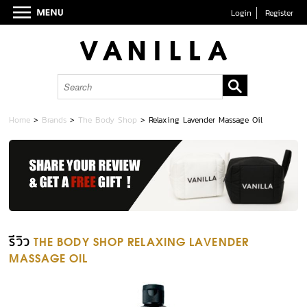
Login
Register
Home
>
Brands
>
The Body Shop
>
Relaxing Lavender Massage Oil
รีวิว
THE BODY SHOP RELAXING LAVENDER
MASSAGE OIL