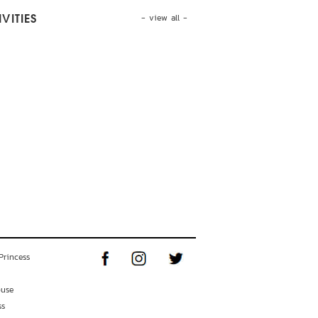
- view all -
VITIES
Princess
ouse
ss