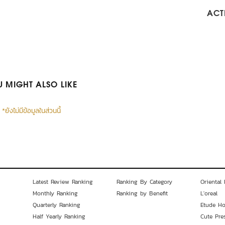
ACTI
 MIGHT ALSO LIKE
*ยังไม่มีข้อมูลในส่วนนี้
Latest Review Ranking
Ranking By Category
Oriental 
Monthly Ranking
Ranking by Benefit
L'oreal
Quarterly Ranking
Etude H
Half Yearly Ranking
Cute Pre